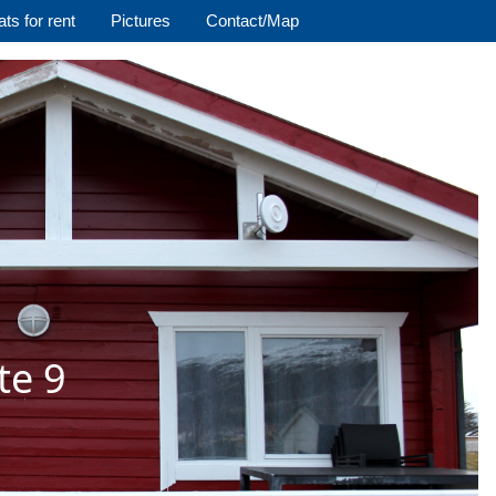
ts for rent
Pictures
Contact/Map
te 9