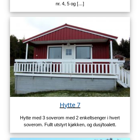
nr. 4, 5 og […]
Hytte 7
Hytte med 3 soverom med 2 enkeltsenger i hvert
soverom. Fullt utstyrt kjøkken, og dusj/toalett.